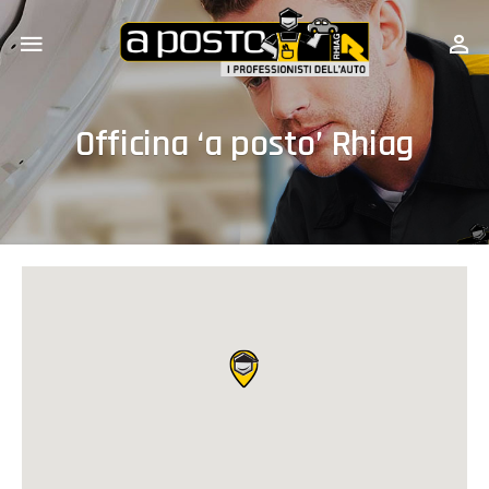
Officina ‘a posto’ Rhiag