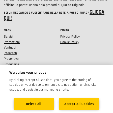
officine 'a posto' usano solo prodotti di Qualità Originale.
CLICCA
SEI UN MECCANICO E VUOI ENTRARE NELLA RETE
'A POSTO' RHIAG
?
QUI!
MENU
POLICY
Servizi
Privacy Policy
Promozioni
Cookie Policy
Vantaggi
Interventi
Preventivo
Emagazine
We value your privacy
SEGUICI SUI SOCIAL
CONTATTACI
By clicking “Accept All Cookies”, you agree to the storing of
cookies on your device to enhance site navigation, analyze site
usage, and assist in our marketing efforts.
Reject All
Accept All Cookies
RHIAG - INTER AUTO PARTS ITALIA S.r.l.® 1962- 2024 Tutti i diritti riservati