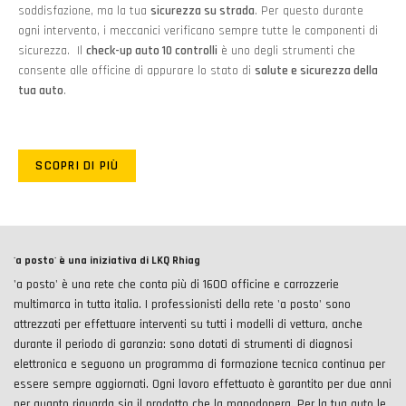
soddisfazione, ma la tua
sicurezza su strada
. Per questo durante
ogni intervento, i meccanici verificano sempre tutte le componenti di
sicurezza. Il
check-up auto 10 controlli
è uno degli strumenti che
consente alle officine di appurare lo stato di
salute e sicurezza della
tua auto
.
SCOPRI DI PIÙ
'a posto'
è una iniziativa di LKQ Rhiag
'a posto' è una rete che conta più di 1600 officine e carrozzerie
multimarca in tutta italia. I professionisti della rete 'a posto' sono
attrezzati per effettuare interventi su tutti i modelli di vettura, anche
durante il periodo di garanzia: sono dotati di strumenti di diagnosi
elettronica e seguono un programma di formazione tecnica continua per
essere sempre aggiornati. Ogni lavoro effettuato è garantito per due anni
per quanto riguarda sia il prodotto che la manodopera. Per la tua auto le