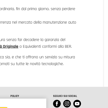
ordinaria, fin dal primo giorno, senza perdere
correnza nel mercato della manutenzione auto
ttura senza far decadere la garanzia del
tà Originale
o Equivalenti conformi alla BER.
ca sia, e che ti offrono un servizio su misura
rnati su tutte le novità tecnologiche.
POLICY
SEGUICI SUI SOCIAL
Privacy Policy
Cookie Policy