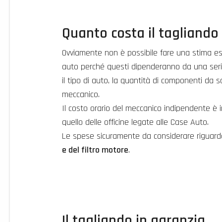
Quanto costa il tagliando
Ovviamente non è possibile fare una stima esa
auto perché questi dipenderanno da una serie 
il tipo di auto, la quantità di componenti da so
meccanico.
Il costo orario del meccanico indipendente è 
quello delle officine legate alle Case Auto.
Le spese sicuramente da considerare riguar
e del filtro motore
.
Il tagliando in garanzia