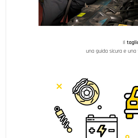
Il
tagl
una guida sicura e una v