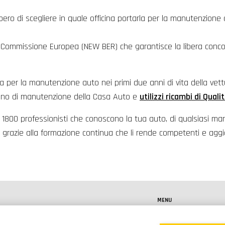
bero di scegliere in quale officina portarla per la manutenzione 
la Commissione Europea (NEW BER) che garantisce la libera con
nza per la manutenzione auto nei primi due anni di vita della ve
l piano di manutenzione della Casa Auto e
utilizzi ricambi di Quali
tre 1800 professionisti che conoscono la tua auto, di qualsiasi mar
grazie alla formazione continua che li rende competenti e aggio
MENU
rie multimarca in tutta italia. I
Servizi
are interventi su tutti i modelli di vettura,
Promozioni