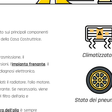
to sui principali componenti
 della Casa Costruttrice.
trasmissione, il
ioni, l’
impianto frenante
, il
iagnosi elettronica.
i: il radiatore, l’olio motore,
igerante. Se necessario, viene
 filtro dell’aria e
tro dell’olio
è sempre