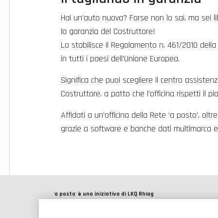
Hai un’auto nuova? Forse non lo sai, ma sei li
la garanzia del Costruttore!
Lo stabilisce il Regolamento n. 461/2010 del
in tutti i paesi dell’Unione Europea.
Significa che puoi scegliere il centro assiste
Costruttore, a patto che l’officina rispetti i
Affidati a un’officina della Rete ‘a posto’, ol
grazie a software e banche dati multimarca e 
'a posto'
è una iniziativa di LKQ Rhiag
'a posto' è una rete che conta più di 1600 officine e carrozze
professionisti della rete 'a posto' sono attrezzati per effettu