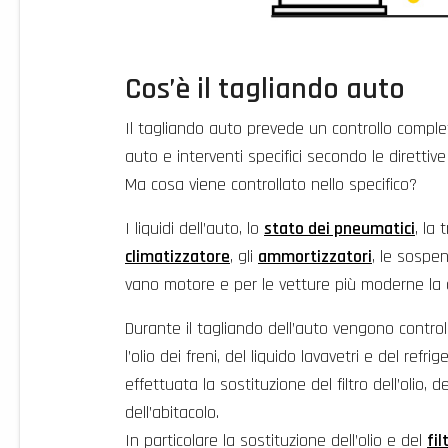
Cos’è il tagliando auto
Il tagliando auto prevede un controllo comple
auto e interventi specifici secondo le direttive
Ma cosa viene controllato nello specifico?
I liquidi dell’auto, lo
stato dei pneumatici
, la 
climatizzatore
, gli
ammortizzatori
, le sospens
vano motore e per le vetture più moderne la d
Durante il tagliando dell’auto vengono controllat
l’olio dei freni, del liquido lavavetri e del refr
effettuata la sostituzione del filtro dell’olio, del
dell’abitacolo.
In particolare la sostituzione dell’olio e del
fil